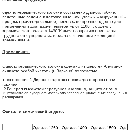
одеяло керамического волокна составлено длиной, гибкие,
вплетенные волокна изготовленные «дунутое» и «закрученный»
процесс производя сильное, легковес но прочное одеяло для
применений в диапазоне температур от 1100°К к одеялу
керамического волокна 1430°К имеет сопротивление жары
трудного огнеупорного материала с значением изоляции 5
времен лучше.
Применения:
Одеяло керамического волокна сделано из шерстей Алумино-
силиката особой чистоты (и Зирконя) волосистых.
подвержение 1.Директ к жаре как подкладка стороны печи
горячая
2.Генерал высокотемпературная изоляция, защита от огня
3. установка огнеупорного материала резервная,
уплотнение
соединения
расширения
Фсикал и химический индекс:
Одеяло 1260
Одеяло 1400
Одеяло 1500
Одея