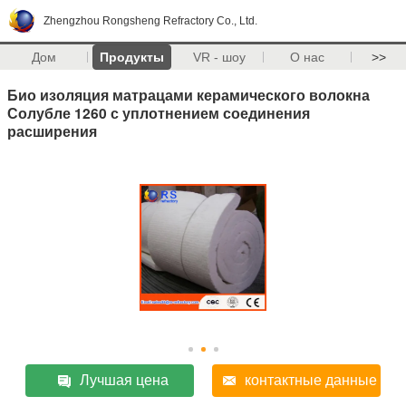
Zhengzhou Rongsheng Refractory Co., Ltd.
Дом
Продукты
VR - шоу
О нас
>>
Био изоляция матрацами керамического волокна
Солубле 1260 с уплотнением соединения
расширения
Лучшая цена
контактные данные