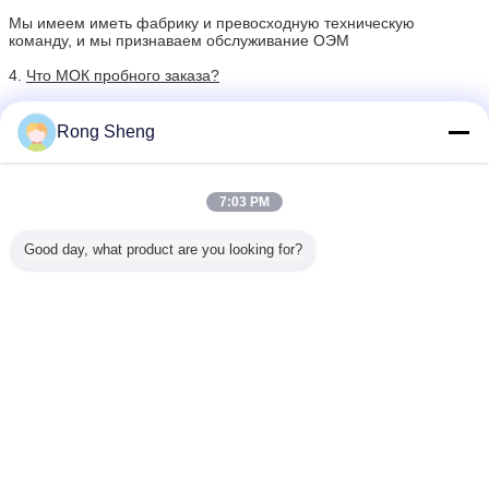
Мы имеем иметь фабрику и превосходную техническую
команду, и мы признаваем обслуживание ОЭМ
4.
Что МОК пробного заказа?
Никакой предел, мы можем предложить самые лучшие
предложения и решения согласно вашему состоянию.
Rong Sheng
5.
Ваша компания поставит образцы?
Да, мы делаем. Обязанности доставки должны быть
7:03 PM
предприняты клиентом.
Good day, what product are you looking for?
керамические изоляционные одеяло
Бирки:
,
высокотемпературное одеяло изоляции
,
одеяло изоляции керамического волокна
Получить лучшую цену для
Био изоляция матрацами
керамического волокна