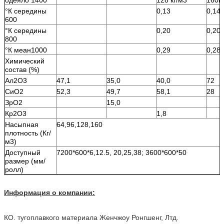
°К середины
0,13
0,14
600
°К середины
0,20
0,20
800
°К меан1000
0,29
0,28
Химический
состав (%)
Ал2О3
47,1
35,0
40,0
72
СиО2
52,3
49,7
58,1
28
ЗрО2
15,0
Кр2О3
1,8
Насыпная
64,96,128,160
плотность (Кг/
м3)
Доступный
7200*600*6,12.5, 20,25,38; 3600*600*50
размер (мм/
ролл)
Информация о компании:
КО. тугоплавкого материала Женчжоу Ронгшенг, Лтд.