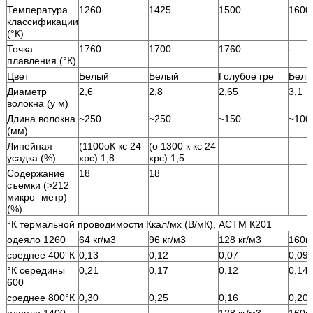
Температура
1260
1425
1500
1600
классификации
(°К)
Точка
1760
1700
1760
-
плавления (°К)
Цвет
Белый
Белый
Голубое гре
Белы
Диаметр
2,6
2,8
2,65
3,1
волокна (у м)
Длина волокна
~250
~250
~150
~100
(мм)
Линейная
(1100оК кс 24
(о 1300 к кс 24
усадка (%)
хрс) 1,8
хрс) 1,5
Содержание
18
18
съемки (>212
микро- метр)
(%)
°К термальной проводимости Ккал/мх (В/мК), АСТМ К201
одеяло 1260
64 кг/м3
96 кг/м3
128 кг/м3
160к
среднее 400°К
0,13
0,12
0,07
0,09
°К середины
0,21
0,17
0,12
0,14
600
среднее 800°К
0,30
0,25
0,16
0,20
одеяло 1400
128 кг/м3
160к