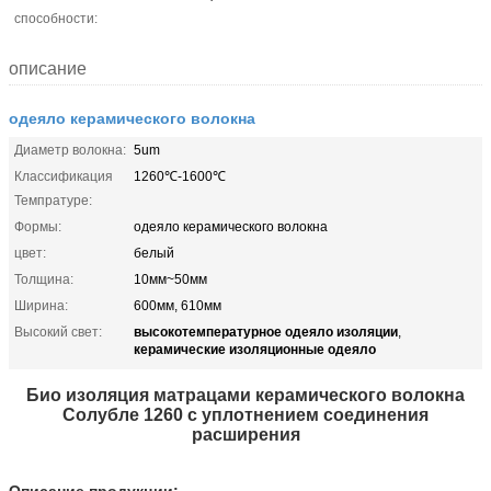
способности:
описание
одеяло керамического волокна
Диаметр волокна:
5um
Классификация
1260℃-1600℃
Темпратуре:
Формы:
одеяло керамического волокна
цвет:
белый
Толщина:
10мм~50мм
Ширина:
600мм, 610мм
высокотемпературное одеяло изоляции
Высокий свет:
,
керамические изоляционные одеяло
Био изоляция матрацами керамического волокна
Солубле 1260 с уплотнением соединения
расширения
Описание продукции: