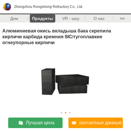
Zhengzhou Rongsheng Refractory Co., Ltd.
Дом
Продукты
VR - шоу
О нас
>>
Алюминиевая окись вкладыша бака скрепила
кирпичи карбида кремния SIC/тугоплавкие
огнеупорные кирпичи
Лучшая цена
контактные данные