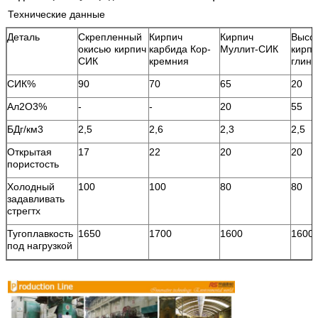
Технические данные
Деталь
Скрепленный
Кирпич
Кирпич
Высо
окисью кирпич
карбида Кор-
Муллит-СИК
кирп
СИК
кремния
глин
СИК%
90
70
65
20
Ал2О3%
-
-
20
55
БДг/км3
2,5
2,6
2,3
2,5
Открытая
17
22
20
20
пористость
Холодный
100
100
80
80
задавливать
стрегтх
Тугоплавкость
1650
1700
1600
1600
под нагрузкой