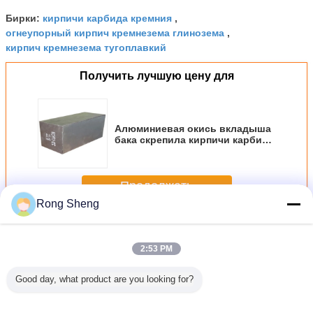
кирпичи карбида кремния
Бирки:
,
огнеупорный кирпич кремнезема глинозема
,
кирпич кремнезема тугоплавкий
Получить лучшую цену для
Алюминиевая окись вкладыша
бака скрепила кирпичи карбида
кремния SIC/тугоплавкие
огнеупорные кирпичи
Продолжать
Rong Sheng
кирпичи кремнезема тугоплавкие
Больше
2:53 PM
Good day, what product are you looking for?
упорный
Кирпичи
Теплостойкие
Производство
Облегч
ируя
содружественного
огнеупорные
Алюминиевая
кирп