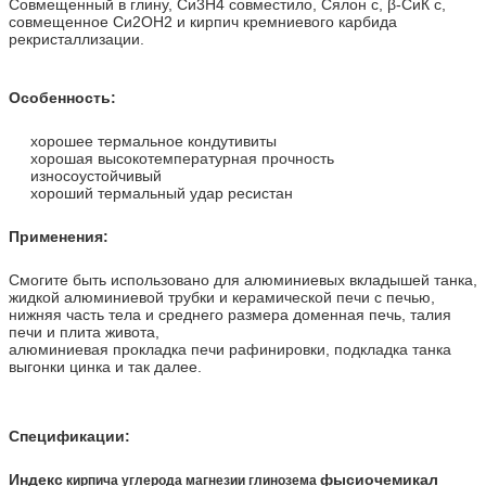
Совмещенный в глину, Си3Н4 совместило, Сялон с, β-СиК с,
совмещенное Си2ОН2 и кирпич кремниевого карбида
рекристаллизации.
Особенность:
хорошее термальное кондутивиты
хорошая высокотемпературная прочность
износоустойчивый
хороший термальный удар ресистан
Применения:
Смогите быть использовано для алюминиевых вкладышей танка,
жидкой алюминиевой трубки и керамической печи с печью,
нижняя часть тела и среднего размера доменная печь, талия
печи и плита живота,
алюминиевая прокладка печи рафинировки, подкладка танка
выгонки цинка и так далее.
Спецификации:
Индекс
фысиочемикал
кирпича углерода магнезии глинозема