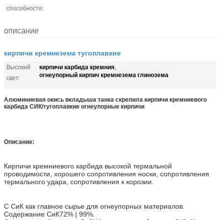
способности:
описание
кирпичи кремнезема тугоплавкие
кирпичи карбида кремния
Высокий
,
огнеупорный кирпич кремнезема глинозема
свет:
Алюминиевая окись вкладыша танка скрепила кирпичи кремниевого
карбида СИК/тугоплавкие огнеупорные кирпичи
Описание:
Кирпичи кремниевого карбида высокой термальной
проводимости, хорошего сопротивления носки, сопротивления
термального удара, сопротивления к корозии.
С СиК как главное сырье для огнеупорных материалов.
Содержание СиК72% | 99%.