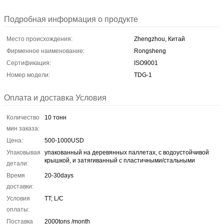
Подробная информация о продукте
Место происхождения:
Zhengzhou, Китай
Фирменное наименование:
Rongsheng
Сертификация:
ISO9001
Номер модели:
TDG-1
Оплата и доставка Условия
Количество
10 тонн
мин заказа:
Цена:
500-1000USD
Упаковывая
упакованный на деревянных паллетах, с водоустойчивой
крышкой, и затягиванный с пластичными/стальными
детали:
Время
20-30days
доставки:
Условия
TT; L/C
оплаты:
Поставка
2000tons /month