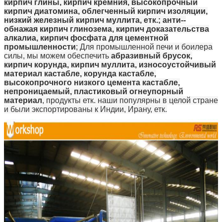
кирпич глины, кирпич кремния, высокопрочный
кирпич диатомина, облегченный кирпич изоляции,
низкий железный кирпич муллита, етк.; анти--
обнажая кирпич глинозема, кирпич доказательства
алкалиа, кирпич фосфата для цементной
промышленности
; Для промышленной печи и боилера
силы, мы можем обеспечить
абразивный брусок,
кирпич корунда, кирпич муллита, износоустойчивый
материал кастабле, корунда кастабле,
высокопрочного низкого цемента кастабле,
непроницаемый, пластиковый огнеупорный
материал
, продукты етк. наши популярны в целой стране
и были экспортированы к Индии, Ирану, етк.