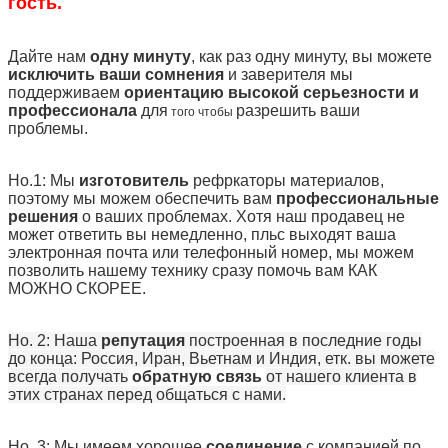
гость.
Дайте нам
одну минуту
, как раз одну минуту, вы можете
исключить ваши сомнения
и заверителя мы
поддерживаем
ориентацию высокой серьезности и
профессионала
для
разрешить ваши
того чтобы
проблемы.
Но.1: Мы
изготовитель
рефркаторы материалов,
поэтому мы можем обеспечить вам
профессиональные
решения
о ваших проблемах. Хотя наш продавец не
может ответить вы немедленно, пльс выходят ваша
электронная почта или телефонный номер, мы можем
позволить нашему технику сразу помочь вам КАК
МОЖНО СКОРЕЕ.
Но. 2: Наша
репутация
построенная в последние годы
до конца: Россия, Иран, Вьетнам и Индия, етк. вы можете
всегда получать
обратную связь
от нашего клиента в
этих странах перед общаться с нами.
Но. 3: Мы имеем хорошее
соединение
с компанией по