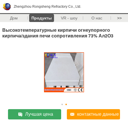
Zhengzhou Rongsheng Refractory Co., Ltd.
Дом
Продукты
VR - шоу
О нас
>>
Высокотемпературные кирпичи огнеупорного
кирпича/здания печи сопротивления 73% Ал2О3
Лучшая цена
контактные данные