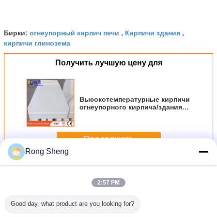
огнеупорный кирпич печи
Кирпичи здания
Бирки:
,
,
кирпичи глинозема
Получить лучшую цену для
Высокотемпературные кирпичи
огнеупорного кирпича/здания
печи сопротивления 73% Ал2О3
Продолжать
Rong Sheng
Кирпичи печи
Больше
2:57 PM
Good day, what product are you looking for?