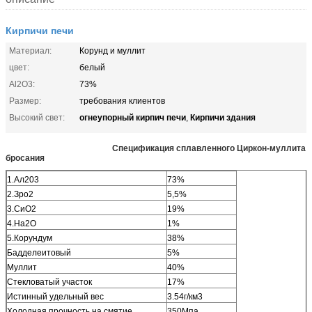
Кирпичи печи
Материал:
Корунд и муллит
цвет:
белый
Al2O3:
73%
Размер:
требования клиентов
огнеупорный кирпич печи
Кирпичи здания
Высокий свет:
,
Спецификация сплавленного Циркон-муллита
бросания
1.Ал203
73%
2.Зро2
5,5%
3.СиО2
19%
4.На2О
1%
5.Корундум
38%
Бадделеитовый
5%
Муллит
40%
Стекловатый участок
17%
Истинный удельный вес
3.54г/км3
Холодная прочность на смятие
350Мпа