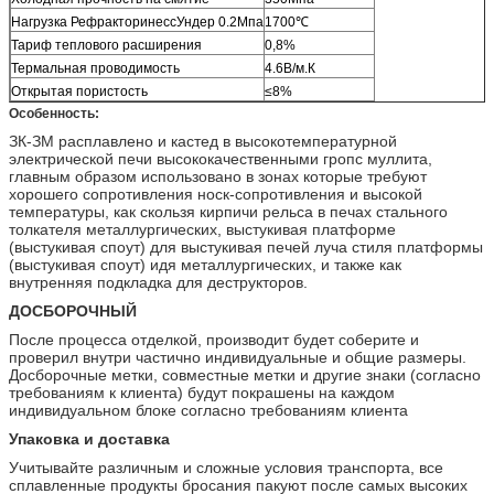
Нагрузка РефракторинессУндер 0.2Мпа
1700℃
Тариф теплового расширения
0,8%
Термальная проводимость
4.6В/м.К
Открытая пористость
≤8%
Особенность:
ЗК-ЗМ расплавлено и кастед в высокотемпературной
электрической печи высококачественными гропс муллита,
главным образом использовано в зонах которые требуют
хорошего сопротивления носк-сопротивления и высокой
температуры, как скользя кирпичи рельса в печах стального
толкателя металлургических, выстукивая платформе
(выстукивая споут) для выстукивая печей луча стиля платформы
(выстукивая споут) идя металлургических, и также как
внутренняя подкладка для деструкторов.
ДОСБОРОЧНЫЙ
После процесса отделкой, производит будет соберите и
проверил внутри частично индивидуальные и общие размеры.
Досборочные метки, совместные метки и другие знаки (согласно
требованиям к клиента) будут покрашены на каждом
индивидуальном блоке согласно требованиям клиента
Упаковка и доставка
Учитывайте различным и сложные условия транспорта, все
сплавленные продукты бросания пакуют после самых высоких