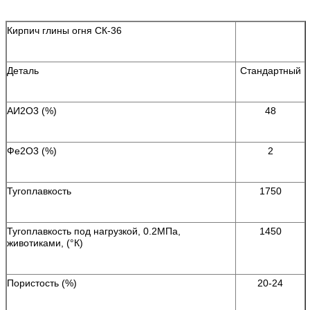
Кирпич глины огня СК-36
Деталь
Стандартный
АИ2О3 (%)
48
Фе2О3 (%)
2
Тугоплавкость
1750
Тугоплавкость под нагрузкой, 0.2МПа,
1450
животиками, (°К)
Пористость (%)
20-24