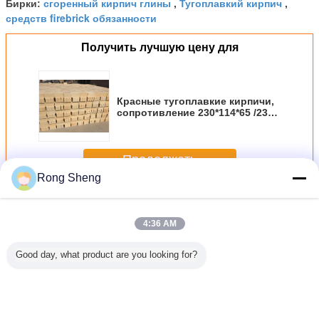
сгоренный кирпич глины
Тугоплавкий кирпич
Бирки:
,
,
средств firebrick обязанности
Получить лучшую цену для
Красные тугоплавкие кирпичи,
сопротивление 230*114*65 /230
*114*20 кирпичей огнеупорной
глины высокотемпературное
Продолжать
Rong Sheng
кирпич огнеупорной глины
Больше
4:36 AM
Good day, what product are you looking for?
и глины
Блоки кирпича
Изготовленный
Теплостойкий
Кирпичи
а печи
огнеупорной
на заказ
огнеупорный
цеме
неля
глины СК32 СК34
форменный
материал
огнеуп
СК36 для
высокотемпературный
кирпича
гли