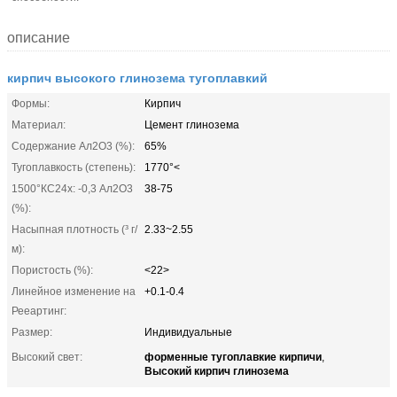
описание
кирпич высокого глинозема тугоплавкий
Формы:
Кирпич
Материал:
Цемент глинозема
Содержание Ал2О3 (%):
65%
Тугоплавкость (степень):
1770°<
1500°КС24х: -0,3 Ал2О3
38-75
(%):
Насыпная плотность (³ г/
2.33~2.55
м):
Пористость (%):
<22>
Линейное изменение на
+0.1-0.4
Рееартинг:
Размер:
Индивидуальные
форменные тугоплавкие кирпичи
Высокий свет:
,
Высокий кирпич глинозема