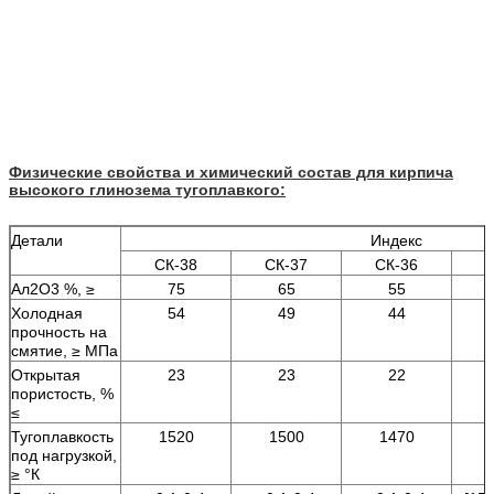
Физические свойства и химический состав для кирпича
высокого глинозема тугоплавкого:
Детали
Индекс
СК-38
СК-37
СК-36
С
Ал2О3 %, ≥
75
65
55
Холодная
54
49
44
прочность на
смятие, ≥ МПа
Открытая
23
23
22
пористость, %
≤
Тугоплавкость
1520
1500
1470
под нагрузкой,
≥ °К