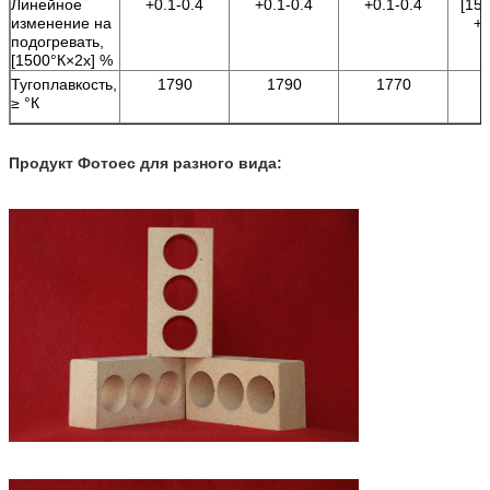
Линейное
+0.1-0.4
+0.1-0.4
+0.1-0.4
[15
изменение на
+0
подогревать,
[1500°К×2х] %
Тугоплавкость,
1790
1790
1770
≥ °К
Продукт Фотоес для разного вида: