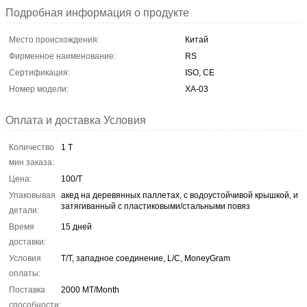
Подробная информация о продукте
Место происхождения:
Китай
Фирменное наименование:
RS
Сертификация:
ISO, CE
Номер модели:
ХА-03
Оплата и доставка Условия
Количество
1 Т
мин заказа:
Цена:
100/T
Упаковывая
акед на деревянных паллетах, с водоустойчивой крышкой, и
затягиванный с пластиковыми/стальными повяз
детали:
Время
15 дней
доставки:
Условия
T/T, западное соединение, L/C, MoneyGram
оплаты:
Поставка
2000 MT/Month
способности: