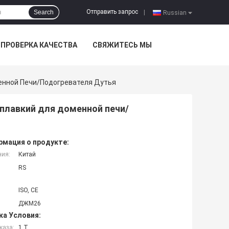
Отправить запрос
Search
|
Russian
ПРОВЕРКА КАЧЕСТВА
СВЯЖИТЕСЬ МЫ
енной Печи/подогревателя Дутья
плавкий для доменной печи/
мация о продукте:
ния:
Китай
RS
ISO, CE
ДЖМ26
ка Условия:
каза:
1 Т