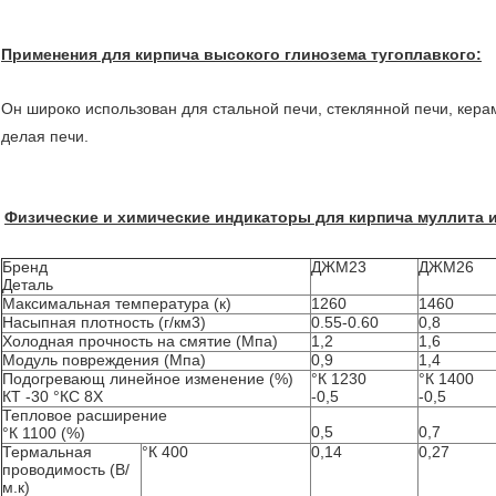
Применения для кирпича высокого глинозема тугоплавкого:
Он широко использован для стальной печи, стеклянной печи, кера
делая печи.
Физические и химические индикаторы для кирпича муллита и
Бренд
ДЖМ23
ДЖМ26
Деталь
Максимальная температура (к)
1260
1460
Насыпная плотность (г/км3)
0.55-0.60
0,8
Холодная прочность на смятие (Мпа)
1,2
1,6
Модуль повреждения (Мпа)
0,9
1,4
Подогревающ линейное изменение (%)
°К 1230
°К 1400
КТ -30 °КС 8Х
-0,5
-0,5
Тепловое расширение
0,5
0,7
°К 1100 (%)
Термальная
°К 400
0,14
0,27
проводимость (В/
м.к)