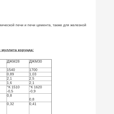
мической печи и печи цемента, также для железной
 муллита корунда:
ДЖМ28
ДЖМ30
1540
1700
0,89
1,03
2,1
2,5
1,6
2,1
°К 1510
°К 1620
-0,5
-0,9
0,8
0,8
0,32
0,41