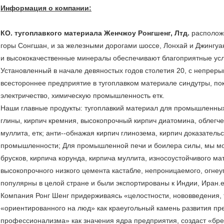
Информация о компании:
КО. тугоплавкого материала Женчжоу Ронгшенг, Лтд.
располож
горы Сонгшан, и за железными дорогами шоссе, Лонхай и Джингуа
и высококачественные минералы обеспечивают благоприятные усл
Установленный в начале девяностых годов столетия 20, с непрер
всестороннее предприятие в тугоплавком материале синдутры, п
электричество, химическую промышленность етк.
Наши главные продукты: тугоплавкий материал для промышленных 
глины, кирпич кремния, высокопрочный кирпич диатомина, облегч
муллита, етк; анти--обнажая кирпич глинозема, кирпич доказател
промышленности; Для промышленной печи и боилера силы, мы м
брусков, кирпича корунда, кирпича муллита, износоустойчивого ма
высокопрочного низкого цемента кастабле, непроницаемого, огнеу
популярны в целой стране и были экспортированы к Индии, Иран.е
Компания Ронг Шенг придерживаясь «целостности, нововведения,
«ориентированного на люд» как краеугольный камень развития пр
профессионализма» как значения ядра предприятия, создаст «бре