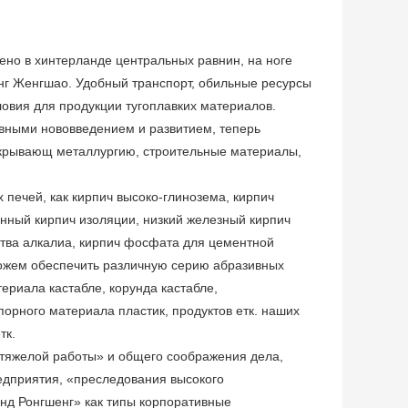
ено в хинтерланде центральных равнин, на ноге
нг Женгшао. Удобный транспорт, обильные ресурсы
овия для продукции тугоплавких материалов.
ывными нововведением и развитием, теперь
окрывающ металлургию, строительные материалы,
печей, как кирпич высоко-глинозема, кирпич
енный кирпич изоляции, низкий железный кирпич
ьства алкалиа, кирпич фосфата для цементной
ожем обеспечить различную серию абразивных
териала кастабле, корунда кастабле,
порного материала пластик, продуктов етк. наших
тк.
 тяжелой работы» и общего соображения дела,
едприятия, «преследования высокого
нд Ронгшенг» как типы корпоративные