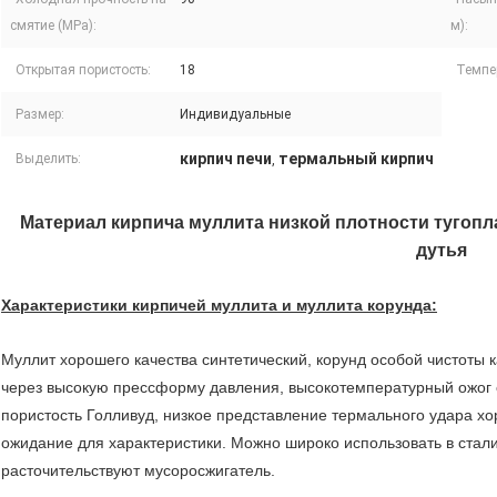
смятие (MPa):
м):
Открытая пористость:
18
Темпе
Размер:
Индивидуальные
кирпич печи
термальный кирпич
Выделить:
,
Материал кирпича муллита низкой плотности тугопл
дутья
Характеристики кирпичей муллита и муллита корунда:
Муллит хорошего качества синтетический, корунд особой чистоты 
через высокую прессформу давления, высокотемпературный ожог с
пористость Голливуд, низкое представление термального удара х
ожидание для характеристики. Можно широко использовать в стали
расточительствуют мусоросжигатель.