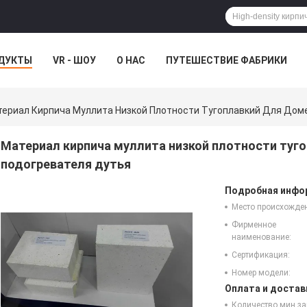
ДУКТЫ
VR - ШОУ
О НАС
ПУТЕШЕСТВИЕ ФАБРИКИ
ериал Кирпича Муллита Низкой Плотности Тугоплавкий Для Дом
Материал кирпича муллита низкой плотности туго
подогревателя дутья
Подробная инфор
Место происхожде
Фирменное
наименование:
Сертификация:
Номер модели:
Оплата и достав
Количество мин за