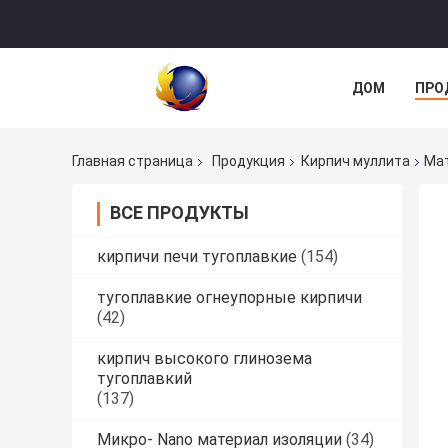
ДОМ
ПРО
Главная страница
Продукция
Кирпич муллита
Мат
ВСЕ ПРОДУКТЫ
кирпичи печи тугоплавкие
(154)
тугоплавкие огнеупорные кирпичи
(42)
кирпич высокого глинозема
тугоплавкий
(137)
Микро- Nano материал изоляции
(34)