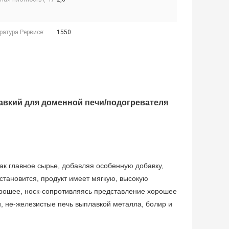
ратура Рервисе:
1550
авкий для доменной печи/подогревателя
как главное сырье, добавляя особенную добавку,
тановится, продукт имеет мягкую, высокую
орошее, носк-сопротивляясь представление хорошее
, не-железистые печь выплавкой металла, болир и