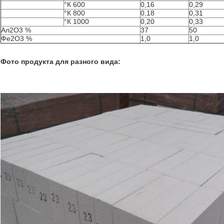
°К 600
0,16
0,29
°К 800
0,18
0,31
°К 1000
0,20
0,33
Ал2О3 %
37
50
Фе2О3 %
1,0
1,0
Фото продукта для разного вида: