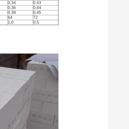
0,34
0,43
0,36
0,44
0,38
0,45
64
72
1,0
0,5