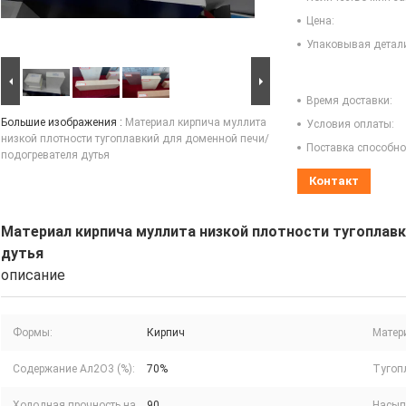
Цена:
Упаковывая детал
Время доставки:
Большие изображения :
Материал кирпича муллита
Условия оплаты:
низкой плотности тугоплавкий для доменной печи/
Поставка способно
подогревателя дутья
Контакт
Материал кирпича муллита низкой плотности тугоплав
дутья
описание
Формы:
Кирпич
Матер
Содержание Ал2О3 (%):
70%
Тугоп
Холодная прочность на
90
Насыпн