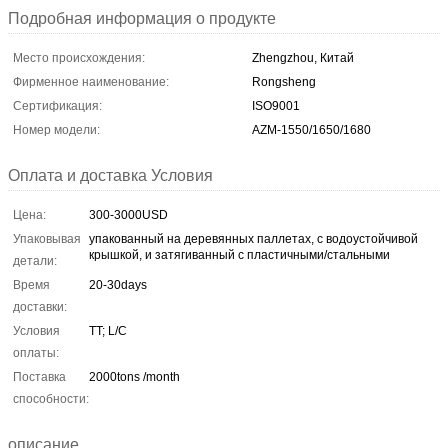
Подробная информация о продукте
Место происхождения:
Zhengzhou, Китай
Фирменное наименование:
Rongsheng
Сертификация:
ISO9001
Номер модели:
AZM-1550/1650/1680
Оплата и доставка Условия
Цена:
300-3000USD
Упаковывая
упакованный на деревянных паллетах, с водоустойчивой
крышкой, и затягиванный с пластичными/стальными
детали:
Время
20-30days
доставки:
Условия
TT; L/C
оплаты:
Поставка
2000tons /month
способности:
описание