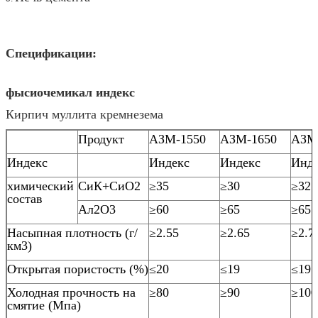
Спецификации:
фысиочемикал индекс
Кирпич муллита кремнезема
Продукт
АЗМ-1550
АЗМ-1650
АЗМ
Индекс
Индекс
Индекс
Инде
химический
СиК+СиО2
≥35
≥30
≥32
состав
Ал2О3
≥60
≥65
≥65
Насыпная плотность (г/
≥2.55
≥2.65
≥2.7
км3)
Открытая пористость (%)
≤20
≤19
≤19
Холодная прочность на
≥80
≥90
≥100
смятие (Мпа)