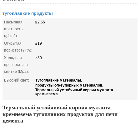
тугоплавкие продукты
Насыпная
≥2.55
плотность
(g/cm3):
Открытая
≤19
пористость (%):
Холодная
≥80
прочность на
смятие (Mpa):
Тугоплавкие материалы
Высокий свет:
,
продукты огнеупорных материалов
,
Термальный устойчивый кирпич муллита
кремнезема
Термальный устойчивый кирпич муллита
кремнезема тугоплавких продуктов для печи
цемента