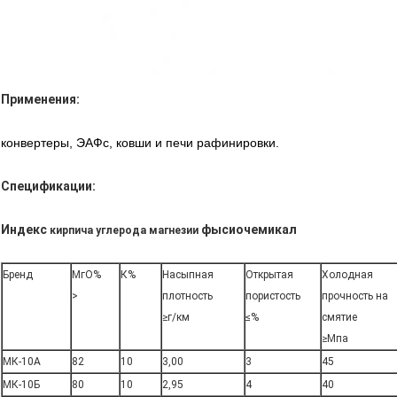
Применения:
конвертеры, ЭАФс, ковши и печи рафинировки.
Спецификации:
Индекс
фысиочемикал
кирпича углерода магнезии
Бренд
МгО%
К%
Насыпная
Открытая
Холодная
>
плотность
пористость
прочность на
≥г/км
≤%
смятие
≥Мпа
МК-10А
82
10
3,00
3
45
МК-10Б
80
10
2,95
4
40