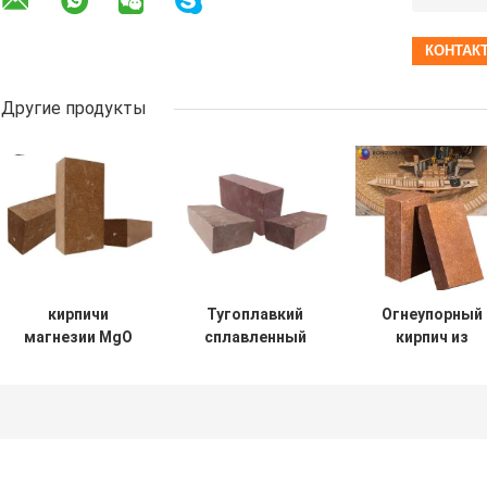
Другие продукты
кирпичи
Тугоплавкий
Огнеупорный
магнезии MgO
сплавленный
кирпич из
92% 95% 97% 98%
OEM кирпича
магнезита с
тугоплавкие
Chrome
высокой
магнезии
степенью
Rebonded общий
обжига,
сразу
магниевый
скрепленный
огнеупорный