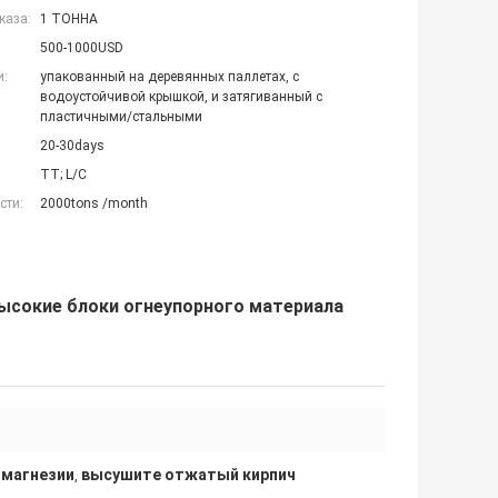
каза:
1 ТОННА
500-1000USD
и:
упакованный на деревянных паллетах, с
водоустойчивой крышкой, и затягиванный с
пластичными/стальными
20-30days
TT; L/C
сти:
2000tons /month
высокие блоки огнеупорного материала
 магнезии
высушите отжатый кирпич
,