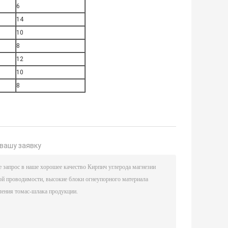
6
14
10
8
12
10
8
вашу заявку