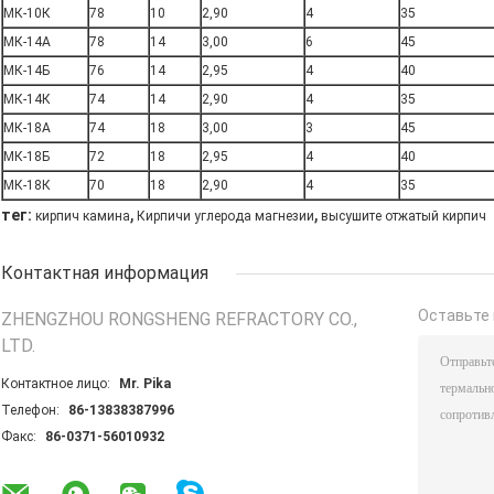
МК-10К
78
10
2,90
4
35
МК-14А
78
14
3,00
6
45
МК-14Б
76
14
2,95
4
40
МК-14К
74
14
2,90
4
35
МК-18А
74
18
3,00
3
45
МК-18Б
72
18
2,95
4
40
МК-18К
70
18
2,90
4
35
,
,
тег:
кирпич камина
Кирпичи углерода магнезии
высушите отжатый кирпич
Контактная информация
Оставьте 
ZHENGZHOU RONGSHENG REFRACTORY CO.,
LTD.
Контактное лицо:
Mr. Pika
Телефон:
86-13838387996
Факс:
86-0371-56010932