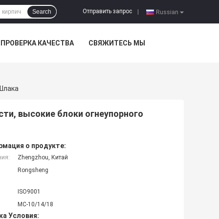
Отправить запрос
Search
|
Russian
ПРОВЕРКА КАЧЕСТВА
СВЯЖИТЕСЬ МЫ
Шлака
сти, высокие блоки огнеупорного
мация о продукте:
ния:
Zhengzhou, Китай
Rongsheng
ISO9001
MC-10/14/18
ка Условия: