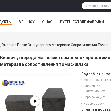
ДУКТЫ
VR - ШОУ
О НАС
ПУТЕШЕСТВИЕ ФАБРИКИ
, Высокие Блоки Огнеупорного Материала Сопротивления Томас-
Кирпич углерода магнезии термальной проводимо
материала сопротивления томас-шлака
Подробная инфор
Место происхожде
Фирменное
наименование:
Сертификация:
Номер модели:
Оплата и достав