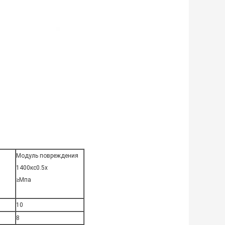
Модуль повреждения
1400кс0.5х
≥Мпа
10
8