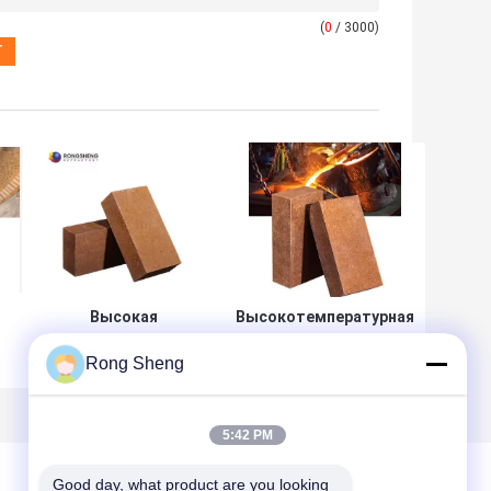
(
0
/ 3000)
Высокая
Высокотемпературная
чистота 98%
устойчивость
MgO Магнезит
Магнезиевые кирпичи
Rong Sheng
Рефракторные
Ронгшенг
кирпичи
Рефракторные
Мертвые
магниевые кирпичи
5:42 PM
сгоревшие
Для цемента
Магнезий
Ротационная печь
Good day, what product are you looking 